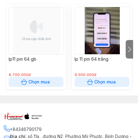
Ip11 pm 64 gb
Ip 11 pm 64 trắng
6.700.000đ
6.500.000đ
Chọn mua
Chọn mua
+84346790179
Địa chỉ
:
số 11a , đường N2, Phường Mỹ Phước, Bình Dương -