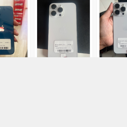
ường 128GB
Iphone 14Prm 256GB Trắng
Iphone 14Prm 
đ
18.790.000đ
18.790.000
ọn mua
Chọn mua
Chọ
Kết nối