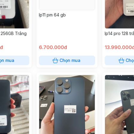
Ip11 pm 64 gb
 256GB Trắng
Ip14 pro 128 tr
0đ
6.700.000đ
13.990.000
ọn mua
Chọn mua
Chọ