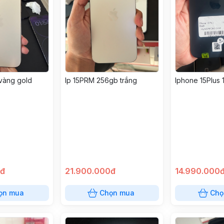
 vàng gold
Ip 15PRM 256gb trắng
Iphone 15Plus
0đ
21.900.000đ
14.990.000
ọn mua
Chọn mua
Chọ