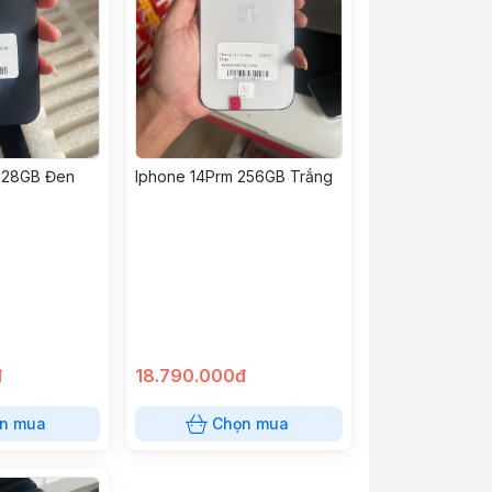
 128GB Đen
Iphone 14Prm 256GB Trắng
đ
18.790.000đ
n mua
Chọn mua