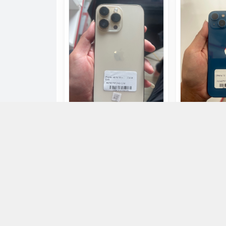
Iphone 14Prm 256GB Vàng
Iphone 13 Th
Gold
Xanh
18.790.000đ
8.900.000
Chọn mua
Ch