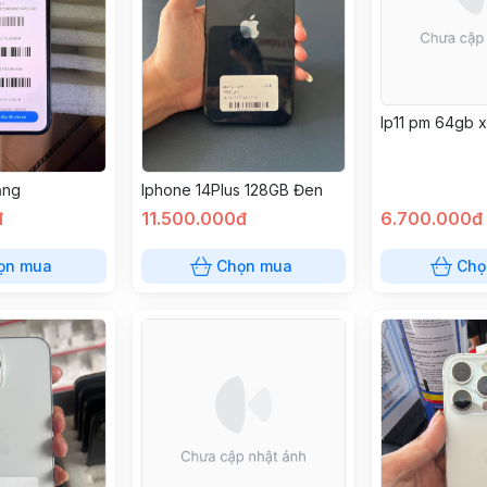
Ip11 pm 64gb 
ắng
Iphone 14Plus 128GB Đen
đ
11.500.000đ
6.700.000đ
ọn mua
Chọn mua
Chọ