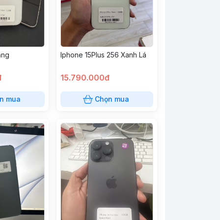
ắng
Iphone 15Plus 256 Xanh Lá
đ
15.790.000đ
n mua
Chọn mua