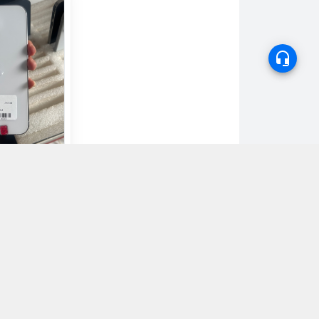
256GB Trắng
đ
n mua