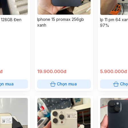
Iphone 15 promax 256gb
s 128GB Đen
Ip 11 pm 64 xa
xanh
97%
đ
19.900.000đ
5.900.000đ
ọn mua
Chọn mua
Chọ