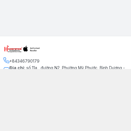
+84346790179
Địa chỉ
:
số 11a , đường N2, Phường Mỹ Phước, Bình Dương -
Thị xã Bến Cát
Kết nối
https://www.facebook.com/iphonechatluongmyphuoc
034 679 0179
hung79fone.mp@gmail.com
Giới thiệu
© 2026
hung79fone