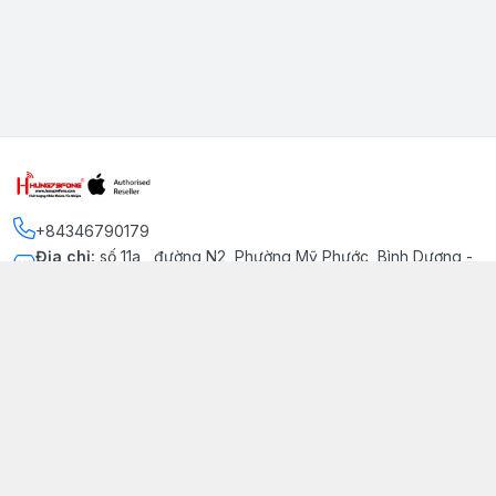
+84346790179
Địa chỉ
:
số 11a , đường N2, Phường Mỹ Phước, Bình Dương -
Thị xã Bến Cát
Kết nối
https://www.facebook.com/iphonechatluongmyphuoc
034 679 0179
hung79fone.mp@gmail.com
Giới thiệu
© 2026
hung79fone