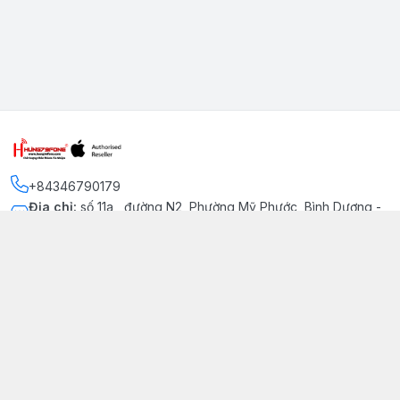
+84346790179
Địa chỉ
:
số 11a , đường N2, Phường Mỹ Phước, Bình Dương -
Thị xã Bến Cát
Kết nối
https://www.facebook.com/iphonechatluongmyphuoc
034 679 0179
hung79fone.mp@gmail.com
Giới thiệu
© 2026
hung79fone