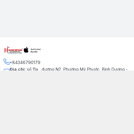
+84346790179
Địa chỉ
:
số 11a , đường N2, Phường Mỹ Phước, Bình Dương -
Thị xã Bến Cát
Kết nối
https://www.facebook.com/iphonechatluongmyphuoc
034 679 0179
hung79fone.mp@gmail.com
Giới thiệu
© 2026
hung79fone