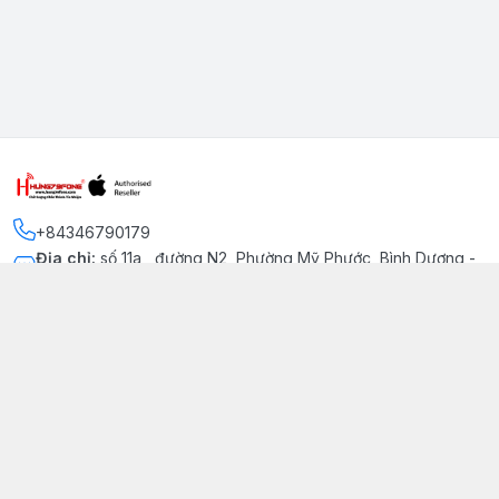
+84346790179
Địa chỉ
:
số 11a , đường N2, Phường Mỹ Phước, Bình Dương -
Thị xã Bến Cát
Kết nối
https://www.facebook.com/iphonechatluongmyphuoc
034 679 0179
hung79fone.mp@gmail.com
Giới thiệu
© 2026
hung79fone