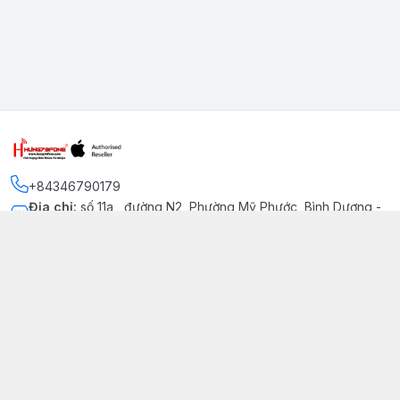
+84346790179
Địa chỉ
:
số 11a , đường N2, Phường Mỹ Phước, Bình Dương -
Thị xã Bến Cát
Kết nối
https://www.facebook.com/iphonechatluongmyphuoc
034 679 0179
hung79fone.mp@gmail.com
Giới thiệu
© 2026
hung79fone