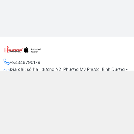
+84346790179
Địa chỉ
:
số 11a , đường N2, Phường Mỹ Phước, Bình Dương -
Thị xã Bến Cát
Kết nối
https://www.facebook.com/iphonechatluongmyphuoc
034 679 0179
hung79fone.mp@gmail.com
Giới thiệu
© 2026
hung79fone