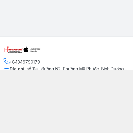
+84346790179
Địa chỉ
:
số 11a , đường N2, Phường Mỹ Phước, Bình Dương -
Thị xã Bến Cát
Kết nối
https://www.facebook.com/iphonechatluongmyphuoc
034 679 0179
hung79fone.mp@gmail.com
Giới thiệu
© 2026
hung79fone