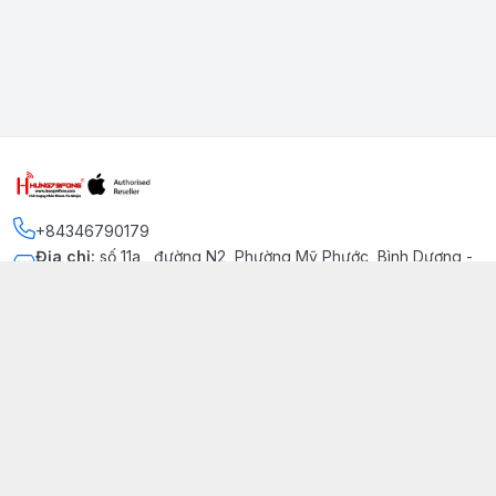
+84346790179
Địa chỉ
:
số 11a , đường N2, Phường Mỹ Phước, Bình Dương -
Thị xã Bến Cát
Kết nối
https://www.facebook.com/iphonechatluongmyphuoc
034 679 0179
hung79fone.mp@gmail.com
Giới thiệu
© 2026
hung79fone