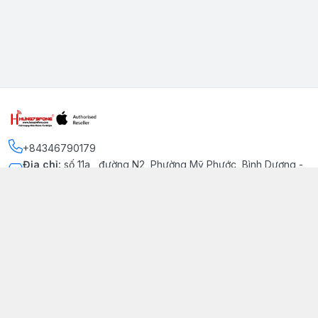
+84346790179
Địa chỉ
:
số 11a , đường N2, Phường Mỹ Phước, Bình Dương -
Thị xã Bến Cát
Kết nối
https://www.facebook.com/iphonechatluongmyphuoc
034 679 0179
hung79fone.mp@gmail.com
Giới thiệu
© 2026
hung79fone