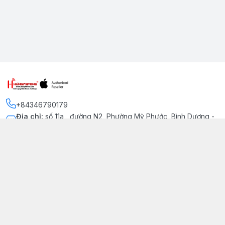
+84346790179
Địa chỉ
:
số 11a , đường N2, Phường Mỹ Phước, Bình Dương -
Thị xã Bến Cát
Kết nối
https://www.facebook.com/iphonechatluongmyphuoc
034 679 0179
hung79fone.mp@gmail.com
Giới thiệu
© 2026
hung79fone