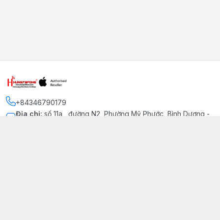
+84346790179
Địa chỉ
:
số 11a , đường N2, Phường Mỹ Phước, Bình Dương -
Thị xã Bến Cát
Kết nối
https://www.facebook.com/iphonechatluongmyphuoc
034 679 0179
hung79fone.mp@gmail.com
Giới thiệu
© 2026
hung79fone