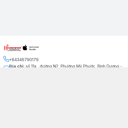
+84346790179
Địa chỉ
:
số 11a , đường N2, Phường Mỹ Phước, Bình Dương -
Thị xã Bến Cát
Kết nối
https://www.facebook.com/iphonechatluongmyphuoc
034 679 0179
hung79fone.mp@gmail.com
Giới thiệu
© 2026
hung79fone