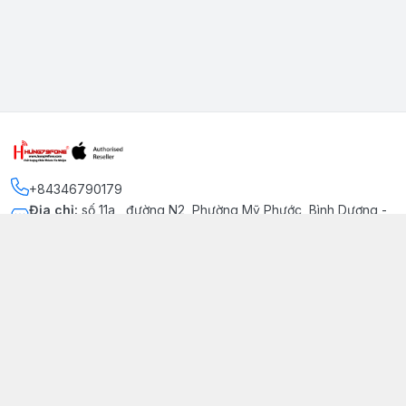
+84346790179
Địa chỉ
:
số 11a , đường N2, Phường Mỹ Phước, Bình Dương -
Thị xã Bến Cát
Kết nối
https://www.facebook.com/iphonechatluongmyphuoc
034 679 0179
hung79fone.mp@gmail.com
Giới thiệu
© 2026
hung79fone