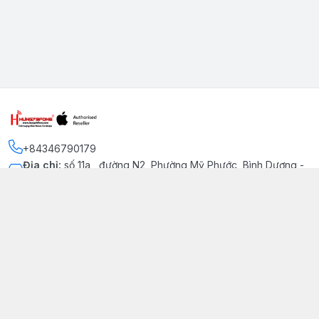
+84346790179
Địa chỉ
:
số 11a , đường N2, Phường Mỹ Phước, Bình Dương -
Thị xã Bến Cát
Kết nối
https://www.facebook.com/iphonechatluongmyphuoc
034 679 0179
hung79fone.mp@gmail.com
Giới thiệu
© 2026
hung79fone