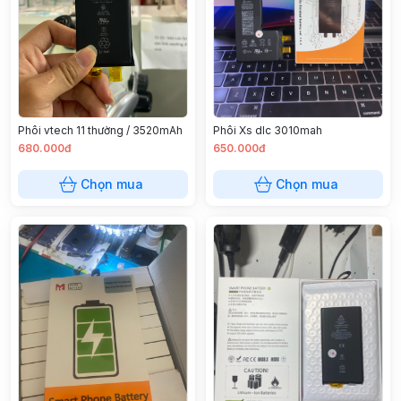
Phôi Xs dlc 3010mah
Phôi vtech 11 thường / 3520mAh
680.000đ
650.000đ
Chọn mua
Chọn mua