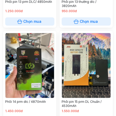
Phôi pin 13 thường dlc /
Phôi pin 13 prm DLC/ 4850mAh
3820mAh
1.250.000đ
950.000đ
Chọn mua
Chọn mua
Phôi 14 prm dlc / 4870mAh
Phôi pin 15 prm DL Chuẩn /
4530mAh
1.450.000đ
1.550.000đ