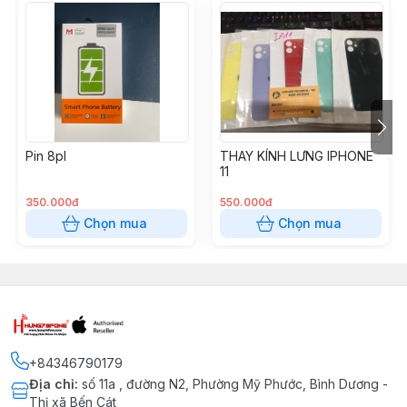
Pin 8pl
THAY KÍNH LƯNG IPHONE
11
350.000đ
550.000đ
Chọn mua
Chọn mua
+84346790179
Địa chỉ
:
số 11a , đường N2, Phường Mỹ Phước, Bình Dương -
Thị xã Bến Cát