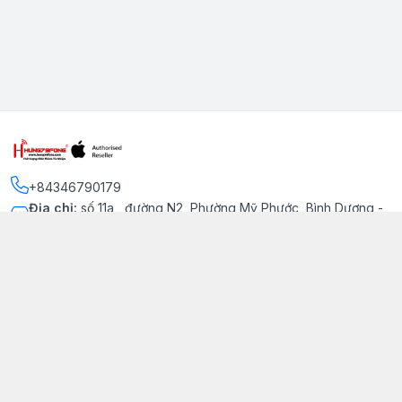
+84346790179
Địa chỉ
:
số 11a , đường N2, Phường Mỹ Phước, Bình Dương -
Thị xã Bến Cát
Kết nối
https://www.facebook.com/iphonechatluongmyphuoc
034 679 0179
hung79fone.mp@gmail.com
Giới thiệu
© 2026
hung79fone