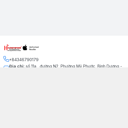
+84346790179
Địa chỉ
:
số 11a , đường N2, Phường Mỹ Phước, Bình Dương -
Thị xã Bến Cát
Kết nối
https://www.facebook.com/iphonechatluongmyphuoc
034 679 0179
hung79fone.mp@gmail.com
Giới thiệu
© 2026
hung79fone