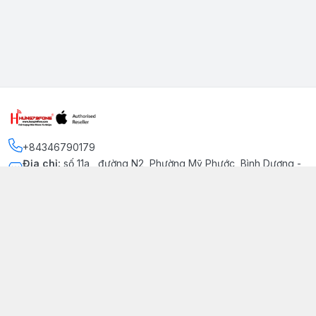
+84346790179
Địa chỉ
:
số 11a , đường N2, Phường Mỹ Phước, Bình Dương -
Thị xã Bến Cát
Kết nối
https://www.facebook.com/iphonechatluongmyphuoc
034 679 0179
hung79fone.mp@gmail.com
Giới thiệu
© 2026
hung79fone