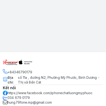
+84346790179
Địa
số 11a , đường N2, Phường Mỹ Phước, Bình Dương -
chỉ
:
Thị xã Bến Cát
Kết nối
https://www.facebook.com/iphonechatluongmyphuoc
034 679 0179
hung79fone.mp@gmail.com