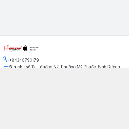
+84346790179
Địa chỉ
:
số 11a , đường N2, Phường Mỹ Phước, Bình Dương -
Thị xã Bến Cát
Kết nối
https://www.facebook.com/iphonechatluongmyphuoc
034 679 0179
hung79fone.mp@gmail.com
Giới thiệu
© 2026
hung79fone