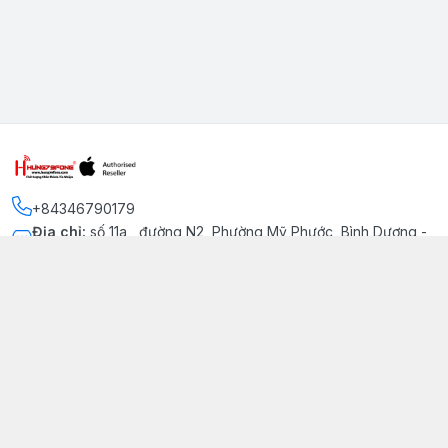
+84346790179
Địa chỉ
:
số 11a , đường N2, Phường Mỹ Phước, Bình Dương -
Thị xã Bến Cát
Kết nối
https://www.facebook.com/iphonechatluongmyphuoc
034 679 0179
hung79fone.mp@gmail.com
Giới thiệu
© 2026
hung79fone