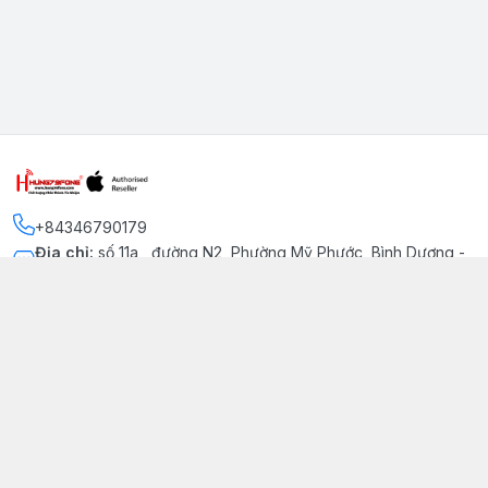
+84346790179
Địa chỉ
:
số 11a , đường N2, Phường Mỹ Phước, Bình Dương -
Thị xã Bến Cát
Kết nối
https://www.facebook.com/iphonechatluongmyphuoc
034 679 0179
hung79fone.mp@gmail.com
Giới thiệu
© 2026
hung79fone