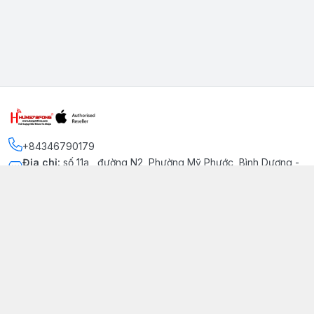
+84346790179
Địa chỉ
:
số 11a , đường N2, Phường Mỹ Phước, Bình Dương -
Thị xã Bến Cát
Kết nối
https://www.facebook.com/iphonechatluongmyphuoc
034 679 0179
hung79fone.mp@gmail.com
Giới thiệu
© 2026
hung79fone