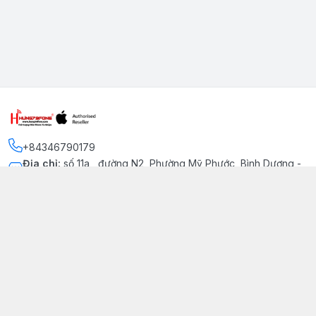
+84346790179
Địa chỉ
:
số 11a , đường N2, Phường Mỹ Phước, Bình Dương -
Thị xã Bến Cát
Kết nối
https://www.facebook.com/iphonechatluongmyphuoc
034 679 0179
hung79fone.mp@gmail.com
Giới thiệu
© 2026
hung79fone