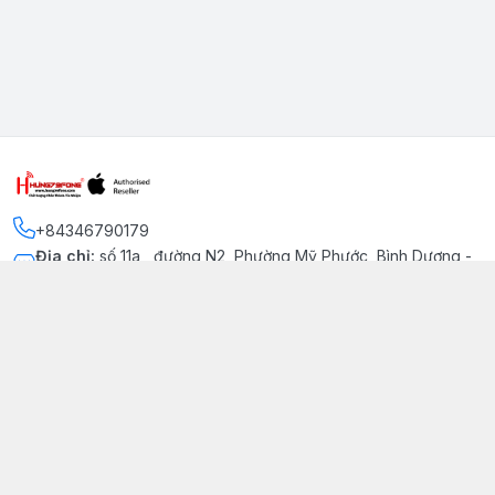
+84346790179
Địa chỉ
:
số 11a , đường N2, Phường Mỹ Phước, Bình Dương -
Thị xã Bến Cát
Kết nối
https://www.facebook.com/iphonechatluongmyphuoc
034 679 0179
hung79fone.mp@gmail.com
Giới thiệu
© 2026
hung79fone