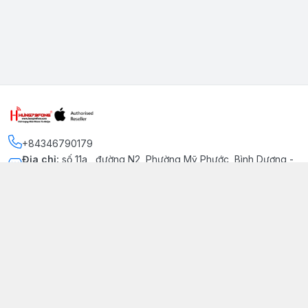
+84346790179
Địa chỉ
:
số 11a , đường N2, Phường Mỹ Phước, Bình Dương -
Thị xã Bến Cát
Kết nối
https://www.facebook.com/iphonechatluongmyphuoc
034 679 0179
hung79fone.mp@gmail.com
Giới thiệu
© 2026
hung79fone