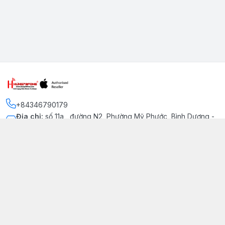
+84346790179
Địa chỉ
:
số 11a , đường N2, Phường Mỹ Phước, Bình Dương -
Thị xã Bến Cát
Kết nối
https://www.facebook.com/iphonechatluongmyphuoc
034 679 0179
hung79fone.mp@gmail.com
Giới thiệu
© 2026
hung79fone