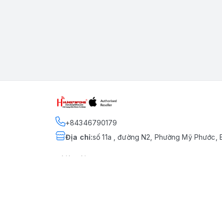
+84346790179
Địa chỉ
:
số 11a , đường N2, Phường Mỹ Phước, 
Giới thiệu