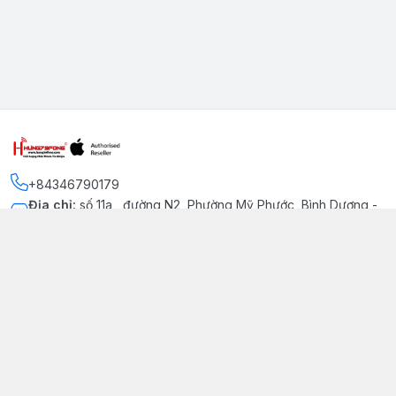
+84346790179
Địa chỉ
:
số 11a , đường N2, Phường Mỹ Phước, Bình Dương -
Thị xã Bến Cát
Kết nối
https://www.facebook.com/iphonechatluongmyphuoc
034 679 0179
hung79fone.mp@gmail.com
Giới thiệu
© 2026
hung79fone