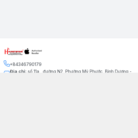
+84346790179
Địa chỉ
:
số 11a , đường N2, Phường Mỹ Phước, Bình Dương -
Thị xã Bến Cát
Kết nối
https://www.facebook.com/iphonechatluongmyphuoc
034 679 0179
hung79fone.mp@gmail.com
Giới thiệu
© 2026
hung79fone