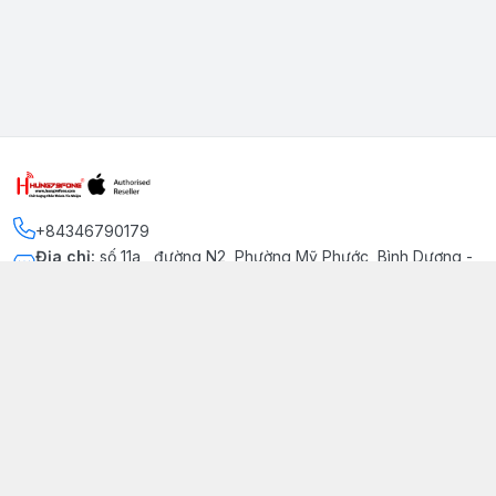
+84346790179
Địa chỉ
:
số 11a , đường N2, Phường Mỹ Phước, Bình Dương -
Thị xã Bến Cát
Kết nối
https://www.facebook.com/iphonechatluongmyphuoc
034 679 0179
hung79fone.mp@gmail.com
Giới thiệu
© 2026
hung79fone