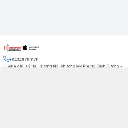
+84346790179
Địa chỉ
:
số 11a , đường N2, Phường Mỹ Phước, Bình Dương -
Thị xã Bến Cát
Kết nối
https://www.facebook.com/iphonechatluongmyphuoc
034 679 0179
hung79fone.mp@gmail.com
Giới thiệu
© 2026
hung79fone