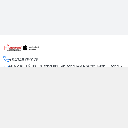
+84346790179
Địa chỉ
:
số 11a , đường N2, Phường Mỹ Phước, Bình Dương -
Thị xã Bến Cát
Kết nối
https://www.facebook.com/iphonechatluongmyphuoc
034 679 0179
hung79fone.mp@gmail.com
Giới thiệu
© 2026
hung79fone