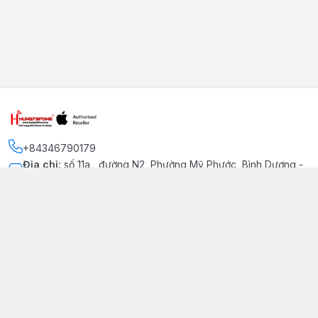
+84346790179
Địa chỉ
:
số 11a , đường N2, Phường Mỹ Phước, Bình Dương -
Thị xã Bến Cát
Kết nối
https://www.facebook.com/iphonechatluongmyphuoc
034 679 0179
hung79fone.mp@gmail.com
Giới thiệu
© 2026
hung79fone