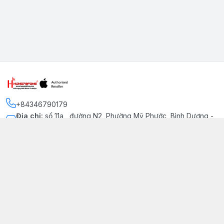
+84346790179
Địa chỉ
:
số 11a , đường N2, Phường Mỹ Phước, Bình Dương -
Thị xã Bến Cát
Kết nối
https://www.facebook.com/iphonechatluongmyphuoc
034 679 0179
hung79fone.mp@gmail.com
Giới thiệu
© 2026
hung79fone