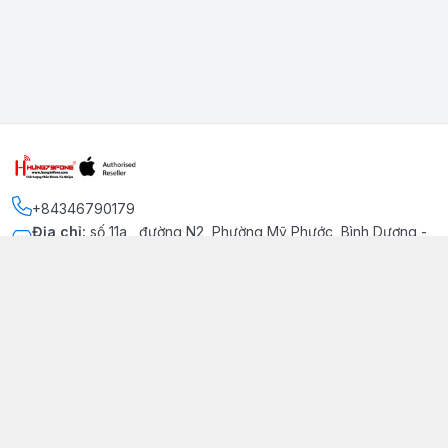
+84346790179
Địa chỉ
:
số 11a , đường N2, Phường Mỹ Phước, Bình Dương -
Thị xã Bến Cát
Kết nối
https://www.facebook.com/iphonechatluongmyphuoc
034 679 0179
hung79fone.mp@gmail.com
Giới thiệu
© 2026
hung79fone