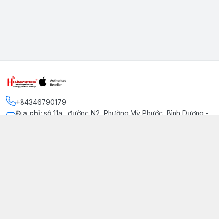
+84346790179
Địa chỉ
:
số 11a , đường N2, Phường Mỹ Phước, Bình Dương -
Thị xã Bến Cát
Kết nối
https://www.facebook.com/iphonechatluongmyphuoc
034 679 0179
hung79fone.mp@gmail.com
Giới thiệu
© 2026
hung79fone