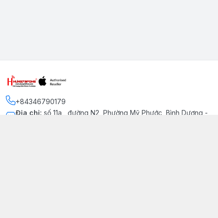
+84346790179
Địa chỉ
:
số 11a , đường N2, Phường Mỹ Phước, Bình Dương -
Thị xã Bến Cát
Kết nối
https://www.facebook.com/iphonechatluongmyphuoc
034 679 0179
hung79fone.mp@gmail.com
Giới thiệu
© 2026
hung79fone