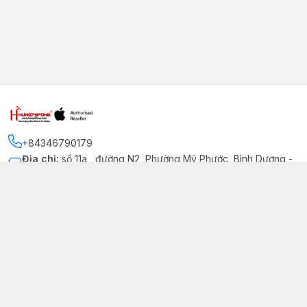
+84346790179
Địa chỉ
:
số 11a , đường N2, Phường Mỹ Phước, Bình Dương -
Thị xã Bến Cát
Kết nối
https://www.facebook.com/iphonechatluongmyphuoc
034 679 0179
hung79fone.mp@gmail.com
Giới thiệu
© 2026
hung79fone