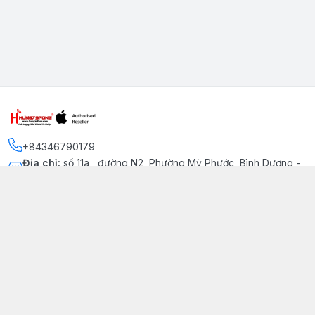
+84346790179
Địa chỉ
:
số 11a , đường N2, Phường Mỹ Phước, Bình Dương -
Thị xã Bến Cát
Kết nối
https://www.facebook.com/iphonechatluongmyphuoc
034 679 0179
hung79fone.mp@gmail.com
Giới thiệu
© 2026
hung79fone