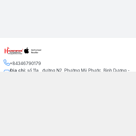
+84346790179
Địa chỉ
:
số 11a , đường N2, Phường Mỹ Phước, Bình Dương -
Thị xã Bến Cát
Kết nối
https://www.facebook.com/iphonechatluongmyphuoc
034 679 0179
hung79fone.mp@gmail.com
Giới thiệu
© 2026
hung79fone