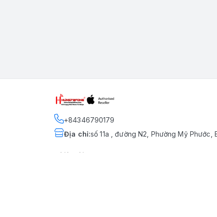
+84346790179
Địa chỉ
:
số 11a , đường N2, Phường Mỹ Phước, 
Giới thiệu