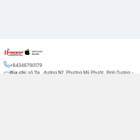
+84346790179
Địa chỉ
:
số 11a , đường N2, Phường Mỹ Phước, Bình Dương -
Thị xã Bến Cát
Kết nối
https://www.facebook.com/iphonechatluongmyphuoc
034 679 0179
hung79fone.mp@gmail.com
Giới thiệu
© 2026
hung79fone