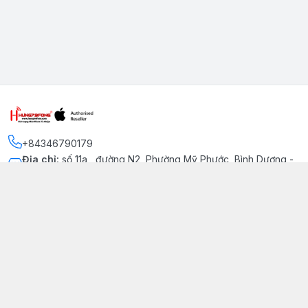
+84346790179
Địa chỉ
:
số 11a , đường N2, Phường Mỹ Phước, Bình Dương -
Thị xã Bến Cát
Kết nối
https://www.facebook.com/iphonechatluongmyphuoc
034 679 0179
hung79fone.mp@gmail.com
Giới thiệu
© 2026
hung79fone