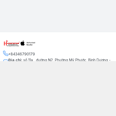
+84346790179
Địa chỉ
:
số 11a , đường N2, Phường Mỹ Phước, Bình Dương -
Thị xã Bến Cát
Kết nối
https://www.facebook.com/iphonechatluongmyphuoc
034 679 0179
hung79fone.mp@gmail.com
Giới thiệu
© 2026
hung79fone