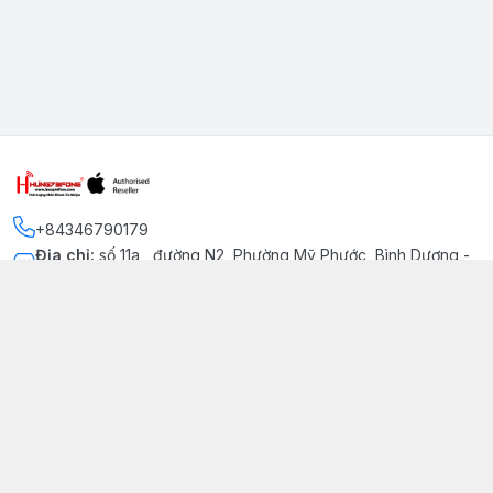
+84346790179
Địa chỉ
:
số 11a , đường N2, Phường Mỹ Phước, Bình Dương -
Thị xã Bến Cát
Kết nối
https://www.facebook.com/iphonechatluongmyphuoc
034 679 0179
hung79fone.mp@gmail.com
Giới thiệu
© 2026
hung79fone